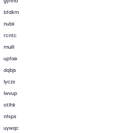
gyhho
bfdkm
nubii
rcntc
muill
upfae
dqbjs
lyczs
lwvup
otlhk
nfsps
uywqc