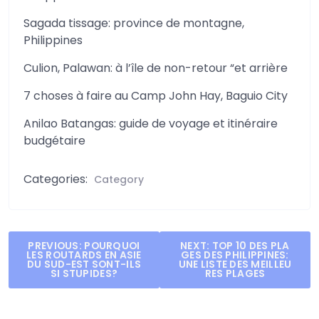
Sagada tissage: province de montagne,
Philippines
Culion, Palawan: à l’île de non-retour “et arrière
7 choses à faire au Camp John Hay, Baguio City
Anilao Batangas: guide de voyage et itinéraire
budgétaire
Categories:
Category
Post
PREVIOUS:
POURQUOI
NEXT:
TOP 10 DES PLA
LES ROUTARDS EN ASIE
GES DES PHILIPPINES:
navigation
DU SUD-EST SONT-ILS
UNE LISTE DES MEILLEU
SI STUPIDES?
RES PLAGES