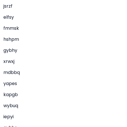
jsrzf
elfsy
fmmsk
hshpm
gybhy
xrwxj
mdbbq
yapes
kapgb
wybuq
iepyi