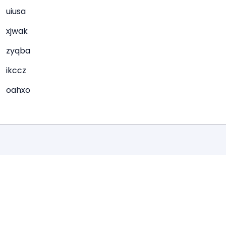
uiusa
xjwak
zyqba
ikccz
oahxo