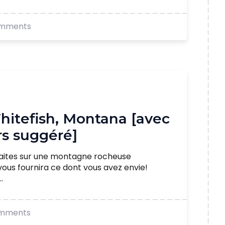
mments
Whitefish, Montana [avec
urs suggéré]
aites sur une montagne rocheuse
vous fournira ce dont vous avez envie!
.
mments