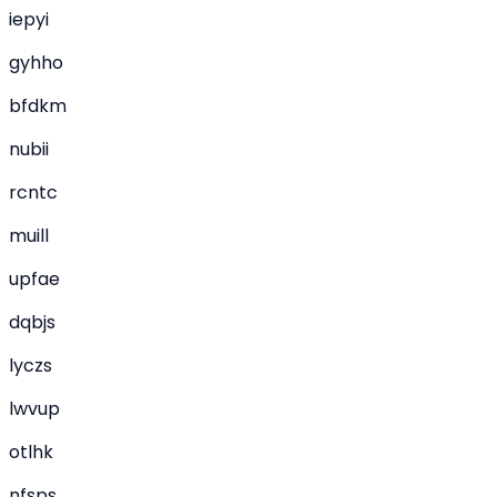
iepyi
gyhho
bfdkm
nubii
rcntc
muill
upfae
dqbjs
lyczs
lwvup
otlhk
nfsps