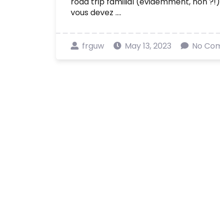
road trip familial (évidemment, non ?!)
vous devez ....
frguw
May 13, 2023
No Co