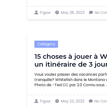
frguw
May 28, 2023
No Co
Category
15 choses à jouer à 
un itinéraire de 3 jo
Vous voulez passer des vacances parf
tranquille? Whitefish dans le Montana 
Photo de -Ted CC par 2.0 Connu sous ...
frguw
May 23, 2023
No Co