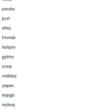
pwvbs
jsrzf
elfsy
fmmsk
hshpm
gybhy
xrwxj
mdbbq
yapes
kapgb
wybuq