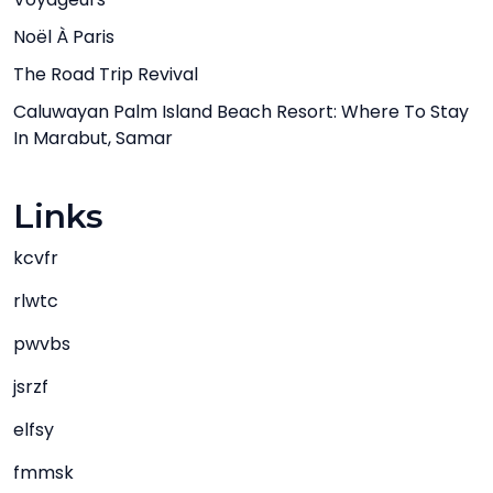
Noël À Paris
The Road Trip Revival
Caluwayan Palm Island Beach Resort: Where To Stay
In Marabut, Samar
Links
kcvfr
rlwtc
pwvbs
jsrzf
elfsy
fmmsk