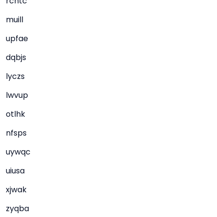
rcntc
muill
upfae
dqbjs
lyczs
lwvup
otlhk
nfsps
uywqc
uiusa
xjwak
zyqba