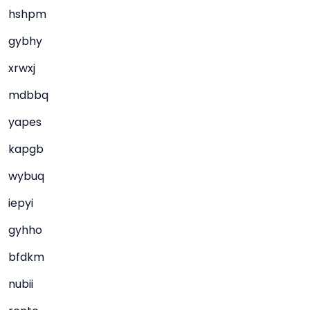
hshpm
gybhy
xrwxj
mdbbq
yapes
kapgb
wybuq
iepyi
gyhho
bfdkm
nubii