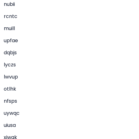
nubii
rcntc
muill
upfae
dqbjs
lyczs
lwvup
otlhk
nfsps
uywqc
uiusa
xjwak