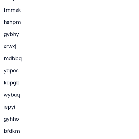
fmmsk
hshpm
gybhy
xrwxj
mdbbq
yapes
kapgb
wybuq
iepyi
gyhho
bfdkm