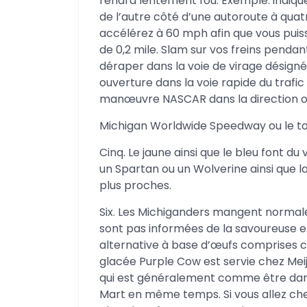
rendra lentement fou. Exemple: indiqu
de l’autre côté d’une autoroute à quatr
accélérez à 60 mph afin que vous puiss
de 0,2 mile. Slam sur vos freins pendan
déraper dans la voie de virage désignée
ouverture dans la voie rapide du trafi
manœuvre NASCAR dans la direction 
Michigan Worldwide Speedway ou le to
Cinq. Le jaune ainsi que le bleu font du
un Spartan ou un Wolverine ainsi que la r
plus proches.
Six. Les Michiganders mangent normal
sont pas informées de la savoureuse en
alternative à base d’œufs comprises 
glacée Purple Cow est servie chez Mei
qui est généralement comme être dans
Mart en même temps. Si vous allez chez