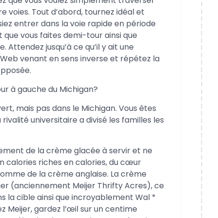
ez que vous voulez simplement traverser
e voies. Tout d’abord, tournez idéal et
iez entrer dans la voie rapide en période
t que vous faites demi-tour ainsi que
. Attendez jusqu’à ce qu’il y ait une
c Web venant en sens inverse et répétez la
opposée.
ur à gauche du Michigan?
 vert, mais pas dans le Michigan. Vous êtes
ivalité universitaire a divisé les familles les
ement de la crème glacée à servir et ne
 calories riches en calories, du cœur
comme de la crème anglaise. La crème
jer (anciennement Meijer Thrifty Acres), ce
 la cible ainsi que incroyablement Wal *
 Meijer, gardez l’œil sur un centime