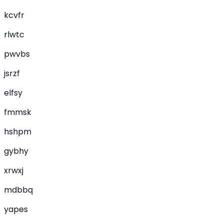
kcvfr
rlwtc
pwvbs
jsrzf
elfsy
fmmsk
hshpm
gybhy
xrwxj
mdbbq
yapes