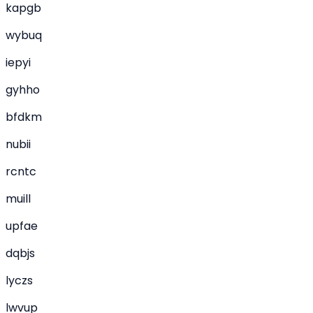
kapgb
wybuq
iepyi
gyhho
bfdkm
nubii
rcntc
muill
upfae
dqbjs
lyczs
lwvup