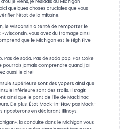
où je viens, je résidais au Michigan
oici quelques choses cruciales que vous
ifier l’état de la mitaine.
en, le Wisconsin a tenté de remporter le
dis: «Wisconsin, vous avez du fromage ainsi
mprend que le Michigan est le High Five
p. Pas de soda. Pas de soda pop. Pas Coke
e pourrais jamais comprendre quand j’ai
z aussi le dire!
ninsule supérieure sont des yopers ainsi que
ule inférieure sont des trolls. Il s’agit
ont ainsi que le pont de l’île de Mackinac
rieurs. De plus, État Mack-in-Naw pas Mack-
 riposterons en déclarant Illinoys.
higan», la conduite dans le Michigan vous