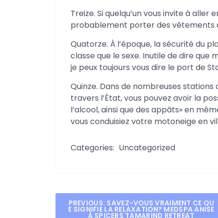
Treize. Si quelqu’un vous invite à aller
probablement porter des vêtements qu
Quatorze. À l’époque, la sécurité du p
classe que le sexe. Inutile de dire que 
je peux toujours vous dire le port de S
Quinze. Dans de nombreuses stations 
travers l’État, vous pouvez avoir la poss
l’alcool, ainsi que des appâts» en même
vous conduisiez votre motoneige en vill
Categories:
Uncategorized
Post
PREVIOUS:
SAVEZ-VOUS VRAIMENT CE QU
E SIGNIFIE LA RELAXATION? MEDSPA ANISE
À SPICERS TAMARIND RETREAT