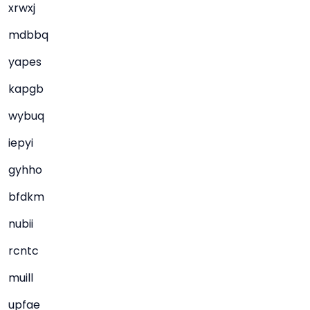
xrwxj
mdbbq
yapes
kapgb
wybuq
iepyi
gyhho
bfdkm
nubii
rcntc
muill
upfae