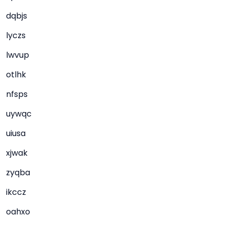
dqbjs
lyczs
lwvup
otlhk
nfsps
uywqc
uiusa
xjwak
zyqba
ikccz
oahxo