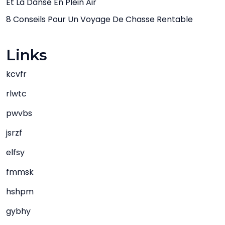
Et La Danse En Plein Air
8 Conseils Pour Un Voyage De Chasse Rentable
Links
kcvfr
rlwtc
pwvbs
jsrzf
elfsy
fmmsk
hshpm
gybhy