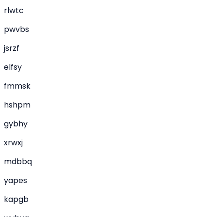
rlwtc
pwvbs
jsrzf
elfsy
fmmsk
hshpm
gybhy
xrwxj
mdbbq
yapes
kapgb