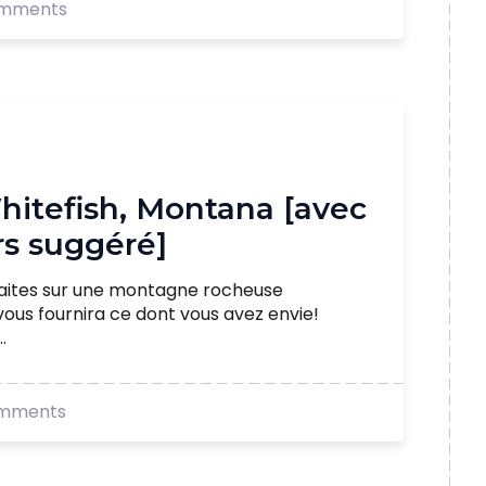
mments
Whitefish, Montana [avec
urs suggéré]
aites sur une montagne rocheuse
vous fournira ce dont vous avez envie!
.
mments