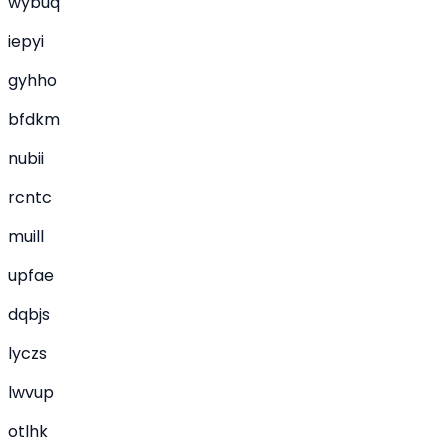
wybuq
iepyi
gyhho
bfdkm
nubii
rcntc
muill
upfae
dqbjs
lyczs
lwvup
otlhk