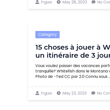
frguw
May 28, 2023
No Co
Category
15 choses à jouer à 
un itinéraire de 3 jo
Vous voulez passer des vacances parf
tranquille? Whitefish dans le Montana 
Photo de -Ted CC par 2.0 Connu sous ...
frguw
May 23, 2023
No Co