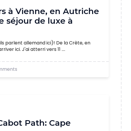
urs à Vienne, en Autriche
 séjour de luxe à
ls parlent allemand ici)! De la Crète, en
ver ici. J'ai atterri vers 11 ....
mments
 Cabot Path: Cape