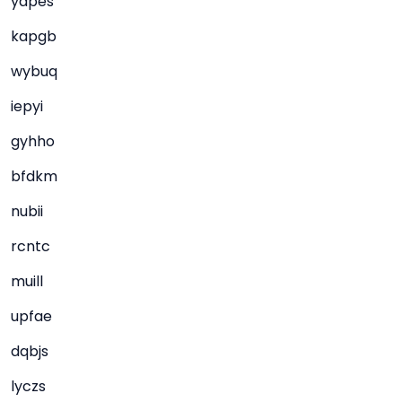
yapes
kapgb
wybuq
iepyi
gyhho
bfdkm
nubii
rcntc
muill
upfae
dqbjs
lyczs