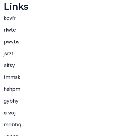
Links
kcvfr
rlwtc
pwvbs
jsrzf
elfsy
fmmsk
hshpm
gybhy
xrwxj
mdbbq