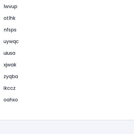
lwvup
otlhk
nfsps
uywqc
uiusa
xjwak
zyqba
ikccz
oahxo