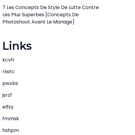
7 Les Concepts De Style De Lutte Contre
Les Plus Superbes [Concepts De
Photoshoot Avant Le Mariage]
Links
kcvfr
rlwtc
pwvbs
jsrzf
elfsy
fmmsk
hshpm