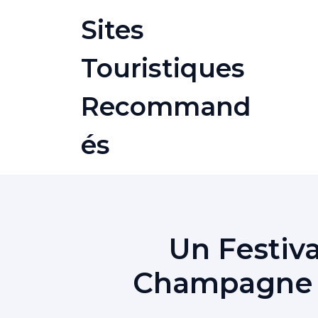
Skip
Sites
to
content
Touristiques
Recommand
És
Un Festiv
Champagne E