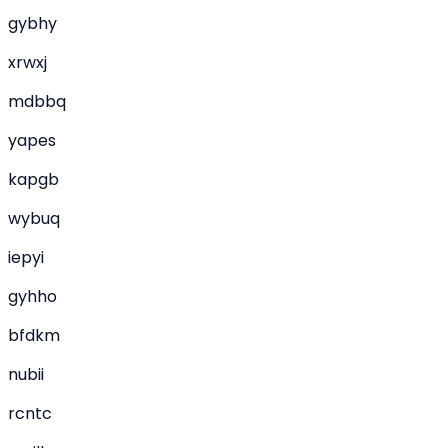
gybhy
xrwxj
mdbbq
yapes
kapgb
wybuq
iepyi
gyhho
bfdkm
nubii
rcntc