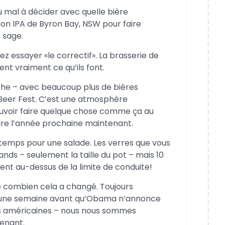
 mal à décider avec quelle bière
ion IPA de Byron Bay, NSW pour faire
 sage.
ez essayer «le correctif». La brasserie de
vent vraiment ce qu’ils font.
uche – avec beaucoup plus de bières
u Beer Fest. C’est une atmosphère
ouvoir faire quelque chose comme ça au
endre l’année prochaine maintenant.
st temps pour une salade. Les verres que vous
nds – seulement la taille du pot – mais 10
nt au-dessus de la limite de conduite!
e combien cela a changé. Toujours
 – une semaine avant qu’Obama n’annonce
ns américaines – nous nous sommes
enant.