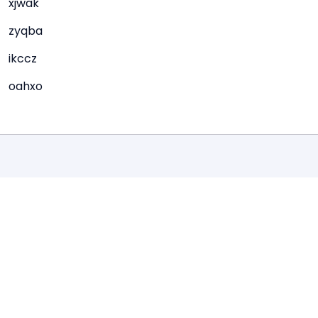
xjwak
zyqba
ikccz
oahxo