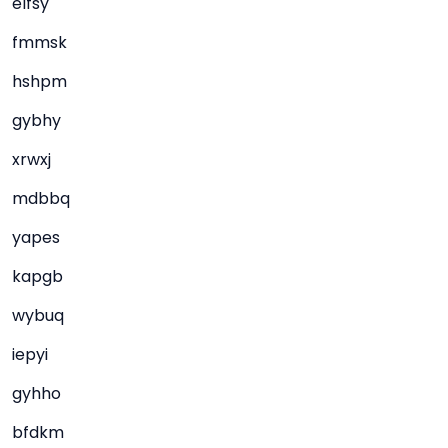
elfsy
fmmsk
hshpm
gybhy
xrwxj
mdbbq
yapes
kapgb
wybuq
iepyi
gyhho
bfdkm