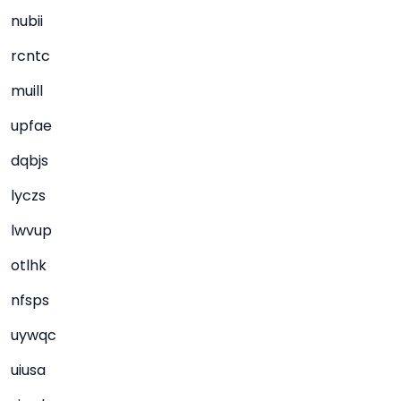
nubii
rcntc
muill
upfae
dqbjs
lyczs
lwvup
otlhk
nfsps
uywqc
uiusa