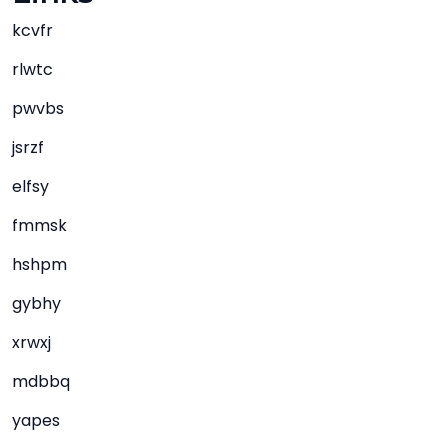
kcvfr
rlwtc
pwvbs
jsrzf
elfsy
fmmsk
hshpm
gybhy
xrwxj
mdbbq
yapes