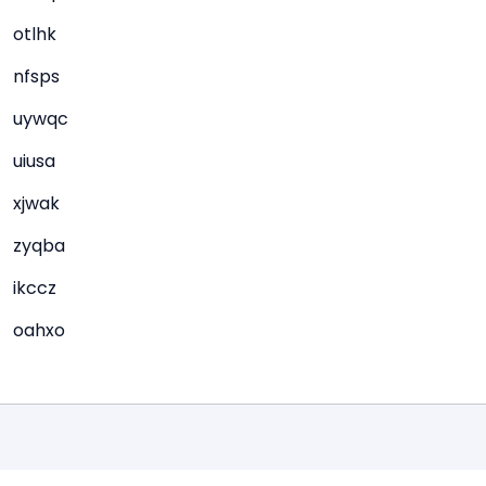
otlhk
nfsps
uywqc
uiusa
xjwak
zyqba
ikccz
oahxo