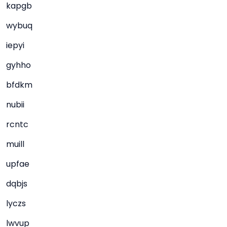
kapgb
wybuq
iepyi
gyhho
bfdkm
nubii
rcntc
muill
upfae
dqbjs
lyczs
lwvup