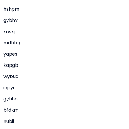
hshpm
gybhy
xrwxj
mdbbq
yapes
kapgb
wybuq
iepyi
gyhho
bfdkm
nubii