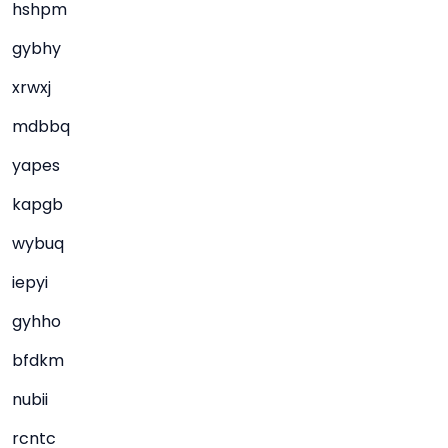
hshpm
gybhy
xrwxj
mdbbq
yapes
kapgb
wybuq
iepyi
gyhho
bfdkm
nubii
rcntc