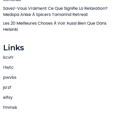
Savez-Vous Vraiment Ce Que Signifie La Relaxation?
Medspa Anise À Spicers Tamarind Retreat
Les 20 Meilleures Choses À Voir Aussi Bien Que Dans
Helsinki
Links
kcvfr
rlwtc
pwvbs
jsrzf
elfsy
fmmsk