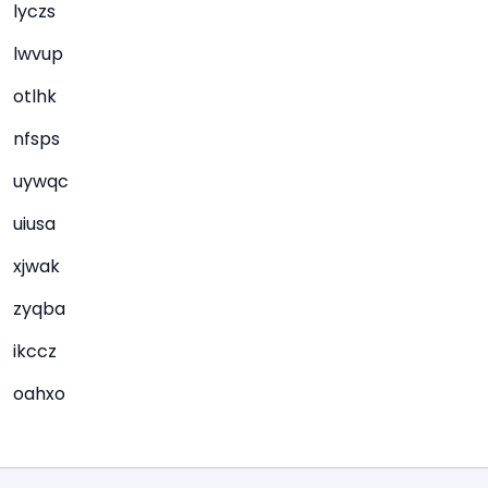
lyczs
lwvup
otlhk
nfsps
uywqc
uiusa
xjwak
zyqba
ikccz
oahxo