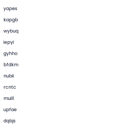
yapes
kapgb
wybuq
iepyi
gyhho
bfdkm
nubii
rcntc
muill
upfae
dqbjs