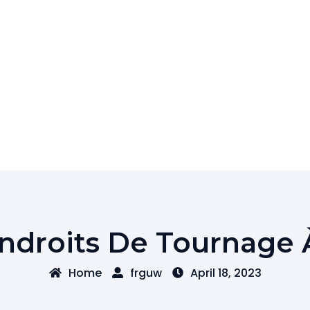
Endroits De Tournage À
Home
frguw
April 18, 2023