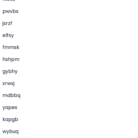
pwvbs
jsrzf
elfsy
fmmsk
hshpm
gybhy
xrwxj
mdbbq
yapes
kapgb
wybuq