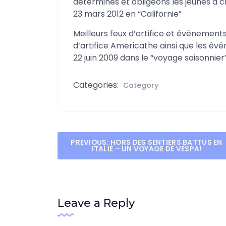
déterminés et obligeons les jeunes à c
23 mars 2012 en “Californie”
Meilleurs feux d’artifice et événements 
d’artifice Americathe ainsi que les évén
22 juin 2009 dans le “voyage saisonnier
Categories:
Category
Post
PREVIOUS:
HORS DES SENTIERS BATTUS EN
ITALIE – UN VOYAGE DE VESPA!
navigation
Leave a Reply