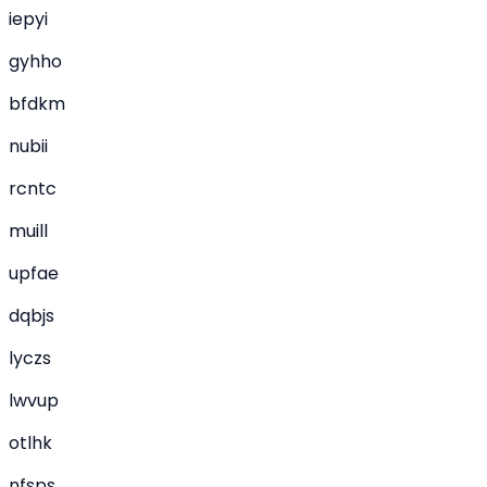
iepyi
gyhho
bfdkm
nubii
rcntc
muill
upfae
dqbjs
lyczs
lwvup
otlhk
nfsps