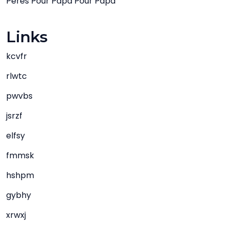
Pères Pour Papa Pour Papa
Links
kcvfr
rlwtc
pwvbs
jsrzf
elfsy
fmmsk
hshpm
gybhy
xrwxj