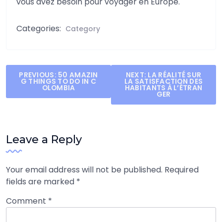
vous avez besoin pour voyager en Europe.
Categories:
Category
Post
PREVIOUS:
50 AMAZIN
NEXT:
LA RÉALITÉ SUR
G THINGS TO DO IN C
LA SATISFACTION DES
navigation
OLOMBIA
HABITANTS À L’ÉTRAN
GER
Leave a Reply
Your email address will not be published.
Required
fields are marked
*
Comment
*