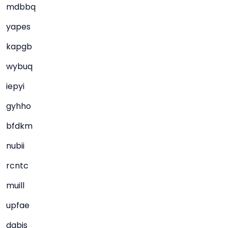
mdbbq
yapes
kapgb
wybuq
iepyi
gyhho
bfdkm
nubii
rcntc
muill
upfae
dqbjs