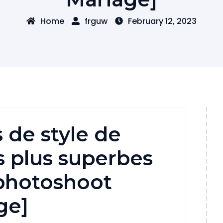
Home
frguw
February 12, 2023
 de style de
es plus superbes
photoshoot
ge]