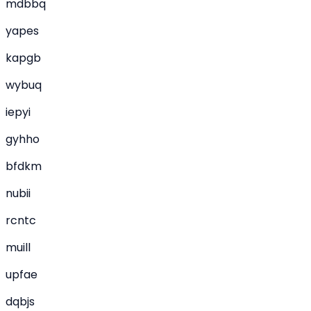
mdbbq
yapes
kapgb
wybuq
iepyi
gyhho
bfdkm
nubii
rcntc
muill
upfae
dqbjs