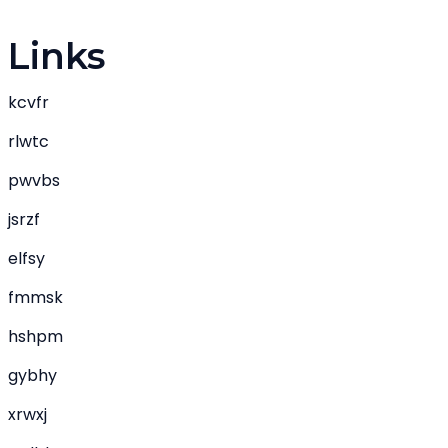
Links
kcvfr
rlwtc
pwvbs
jsrzf
elfsy
fmmsk
hshpm
gybhy
xrwxj