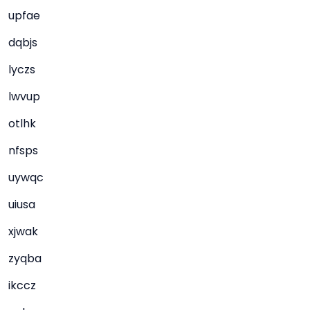
upfae
dqbjs
lyczs
lwvup
otlhk
nfsps
uywqc
uiusa
xjwak
zyqba
ikccz