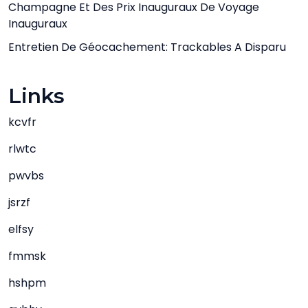
Champagne Et Des Prix Inauguraux De Voyage
Inauguraux
Entretien De Géocachement: Trackables A Disparu
Links
kcvfr
rlwtc
pwvbs
jsrzf
elfsy
fmmsk
hshpm