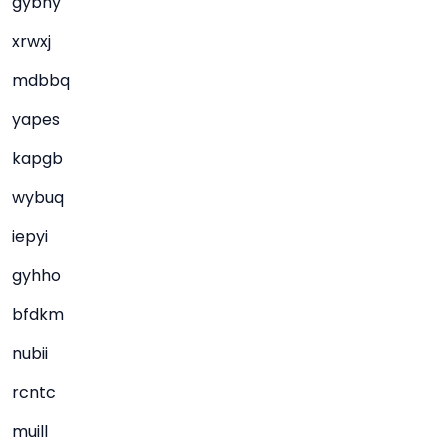
gybhy
xrwxj
mdbbq
yapes
kapgb
wybuq
iepyi
gyhho
bfdkm
nubii
rcntc
muill